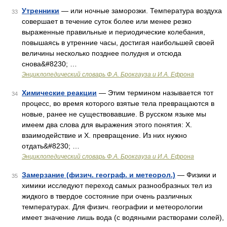
Утренники
— или ночные заморозки. Температура воздуха
33
совершает в течение суток более или менее резко
выраженные правильные и периодические колебания,
повышаясь в утренние часы, достигая наибольшей своей
величины несколько позднее полудня и отсюда
снова&#8230; …
Энциклопедический словарь Ф.А. Брокгауза и И.А. Ефрона
Химические реакции
— Этим термином называется тот
34
процесс, во время которого взятые тела превращаются в
новые, ранее не существовавшие. В русском языке мы
имеем два слова для выражения этого понятия: X.
взаимодействие и X. превращение. Из них нужно
отдать&#8230; …
Энциклопедический словарь Ф.А. Брокгауза и И.А. Ефрона
Замерзание (физич. географ. и метеорол.)
— Физики и
35
химики исследуют переход самых разнообразных тел из
жидкого в твердое состояние при очень различных
температурах. Для физич. географии и метеорологии
имеет значение лишь вода (с водяными растворами солей),