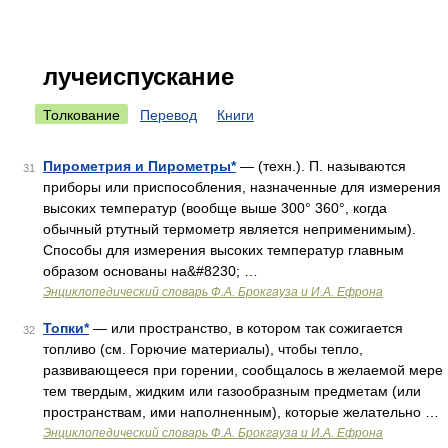
лучеиспускание
Толкование
Перевод
Книги
Пирометрия и Пирометры*
— (техн.). П. называются
31
приборы или приспособления, назначенные для измерения
высоких температур (вообще выше 300° 360°, когда
обычный ртутный термометр является неприменимым).
Способы для измерения высоких температур главным
образом основаны на&#8230; …
Энциклопедический словарь Ф.А. Брокгауза и И.А. Ефрона
Топки*
— или пространство, в котором так сожигается
32
топливо (см. Горючие материалы), чтобы тепло,
развивающееся при горении, сообщалось в желаемой мере
тем твердым, жидким или газообразным предметам (или
пространствам, ими наполненным), которые желательно …
Энциклопедический словарь Ф.А. Брокгауза и И.А. Ефрона