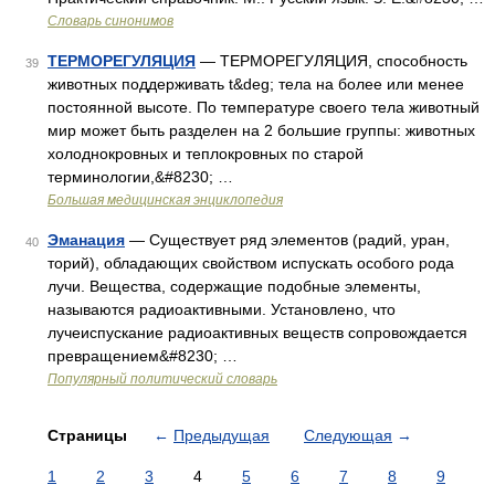
Словарь синонимов
ТЕРМОРЕГУЛЯЦИЯ
— ТЕРМОРЕГУЛЯЦИЯ, способность
39
животных поддерживать t&deg; тела на более или менее
постоянной высоте. По температуре своего тела животный
мир может быть разделен на 2 большие группы: животных
холоднокровных и теплокровных по старой
терминологии,&#8230; …
Большая медицинская энциклопедия
Эманация
— Существует ряд элементов (радий, уран,
40
торий), обладающих свойством испускать особого рода
лучи. Вещества, содержащие подобные элементы,
называются радиоактивными. Установлено, что
лучеиспускание радиоактивных веществ сопровождается
превращением&#8230; …
Популярный политический словарь
Страницы
←
Предыдущая
Следующая
→
1
2
3
4
5
6
7
8
9