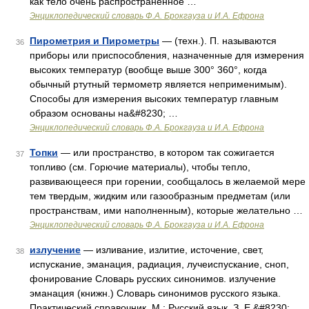
как тело очень распространенное …
Энциклопедический словарь Ф.А. Брокгауза и И.А. Ефрона
Пирометрия и Пирометры
— (техн.). П. называются
36
приборы или приспособления, назначенные для измерения
высоких температур (вообще выше 300° 360°, когда
обычный ртутный термометр является неприменимым).
Способы для измерения высоких температур главным
образом основаны на&#8230; …
Энциклопедический словарь Ф.А. Брокгауза и И.А. Ефрона
Топки
— или пространство, в котором так сожигается
37
топливо (см. Горючие материалы), чтобы тепло,
развивающееся при горении, сообщалось в желаемой мере
тем твердым, жидким или газообразным предметам (или
пространствам, ими наполненным), которые желательно …
Энциклопедический словарь Ф.А. Брокгауза и И.А. Ефрона
излучение
— изливание, излитие, источение, свет,
38
испускание, эманация, радиация, лучеиспускание, сноп,
фонирование Словарь русских синонимов. излучение
эманация (книжн.) Словарь синонимов русского языка.
Практический справочник. М.: Русский язык. З. Е.&#8230; …